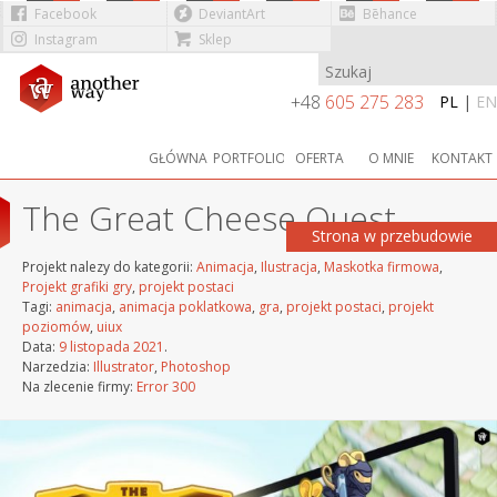
Facebook
DeviantArt
Bēhance
Instagram
Sklep
Przejdź do treści
+48
605 275 283
PL
|
EN
GŁÓWNA
PORTFOLIO
OFERTA
O MNIE
KONTAKT
The Great Cheese Quest
Strona w przebudowie
Projekt nalezy do kategorii:
Animacja
,
Ilustracja
,
Maskotka firmowa
,
Projekt grafiki gry
,
projekt postaci
Tagi:
animacja
,
animacja poklatkowa
,
gra
,
projekt postaci
,
projekt
poziomów
,
uiux
Data:
9 listopada 2021
.
Narzedzia:
Illustrator
,
Photoshop
Na zlecenie firmy:
Error 300