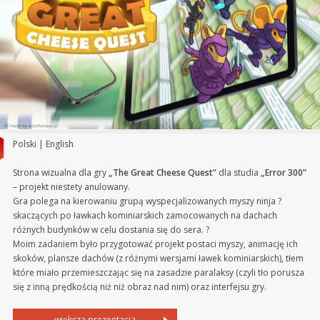
Polski | English
Strona wizualna dla gry
„The Great Cheese Quest”
dla studia
„Error 300”
– projekt niestety anulowany.
Gra polega na kierowaniu grupą wyspecjalizowanych myszy ninja ?
skaczących po ławkach kominiarskich zamocowanych na dachach
różnych budynków w celu dostania się do sera. ?
Moim zadaniem było przygotować projekt postaci myszy, animację ich
skoków, plansze dachów (z różnymi wersjami ławek kominiarskich), tłem
które miało przemieszczając się na zasadzie paralaksy (czyli tło porusza
się z inną prędkością niż niż obraz nad nim) oraz interfejsu gry.
większa prezentacja