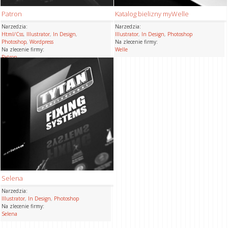
Patron
Katalog bielizny myWelle
Narzedzia:
Narzedzia:
Html/Css
,
Illustrator
,
In Design
,
Illustrator
,
In Design
,
Photoshop
Photoshop
,
Wordpress
Na zlecenie firmy:
Na zlecenie firmy:
Welle
Patron
Selena
Narzedzia:
Illustrator
,
In Design
,
Photoshop
Na zlecenie firmy:
Selena