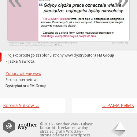
Projekt prostego szablonu strony www dystrybutora
FM Group
– Jacka Nawrota
.
Zobacz witrynę www
Strona internetowa
Dystrybutora FM Group
Nawigacja wpisu
Korona Sulików
←
→
PAMA Pellets
© 2018 - Another Way - Łukasz
Konarski - freelancer, wolny
strzelec, grafik Wrocław -
strona oparta na Wordpress.