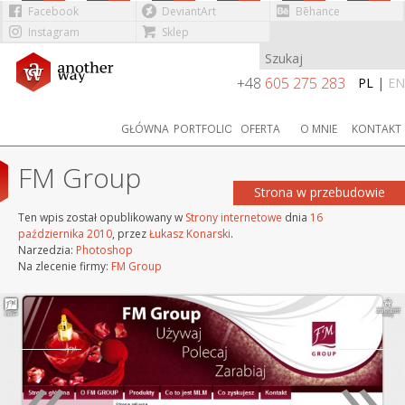
Facebook
DeviantArt
Bēhance
Instagram
Sklep
Przejdź do treści
+48
605 275 283
PL
|
EN
GŁÓWNA
PORTFOLIO
OFERTA
O MNIE
KONTAKT
FM Group
Strona w przebudowie
Ten wpis został opublikowany w
Strony internetowe
dnia
16
października 2010
,
przez
Łukasz Konarski
.
Narzedzia:
Photoshop
Na zlecenie firmy:
FM Group
«
»