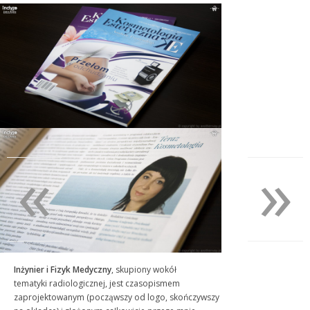
«
»
Inżynier i Fizyk Medyczny
, skupiony wokół
tematyki radiologicznej, jest czasopismem
zaprojektowanym (począwszy od logo, skończywszy