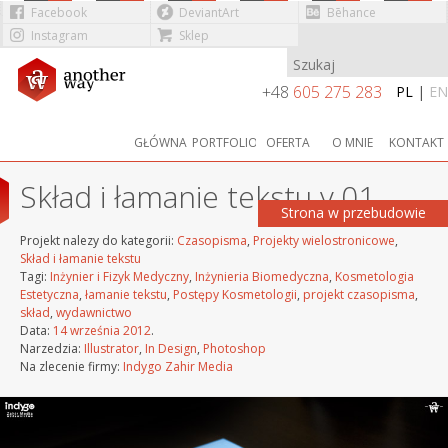
Facebook
DeviantArt
Bēhance
Instagram
Sklep
Przejdź do treści
+48
605 275 283
PL
|
EN
GŁÓWNA
PORTFOLIO
OFERTA
O MNIE
KONTAKT
Skład i łamanie tekstu v.01
Strona w przebudowie
Projekt nalezy do kategorii:
Czasopisma
,
Projekty wielostronicowe
,
Skład i łamanie tekstu
Tagi:
Inżynier i Fizyk Medyczny
,
Inżynieria Biomedyczna
,
Kosmetologia
Estetyczna
,
łamanie tekstu
,
Postępy Kosmetologii
,
projekt czasopisma
,
skład
,
wydawnictwo
Data:
14 września 2012
.
Narzedzia:
Illustrator
,
In Design
,
Photoshop
Na zlecenie firmy:
Indygo Zahir Media