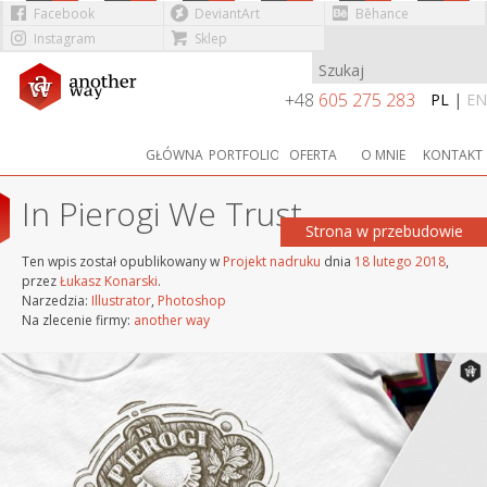
Facebook
DeviantArt
Bēhance
Instagram
Sklep
Przejdź do treści
+48
605 275 283
PL
|
EN
GŁÓWNA
PORTFOLIO
OFERTA
O MNIE
KONTAKT
In Pierogi We Trust
Strona w przebudowie
Ten wpis został opublikowany w
Projekt nadruku
dnia
18 lutego 2018
,
przez
Łukasz Konarski
.
Narzedzia:
Illustrator
,
Photoshop
Na zlecenie firmy:
another way