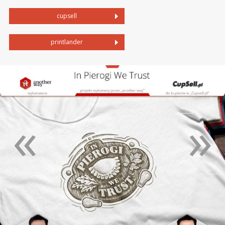
cupsell
printlander
«
»