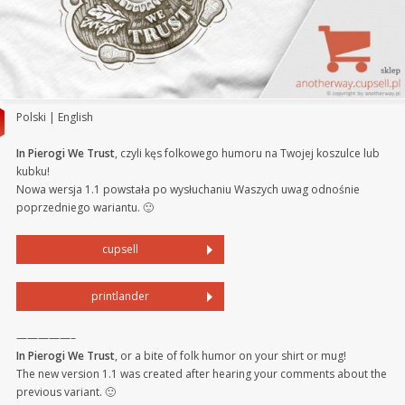
Polski | English
In Pierogi We Trust
, czyli kęs folkowego humoru na Twojej koszulce lub
kubku!
Nowa wersja 1.1 powstała po wysłuchaniu Waszych uwag odnośnie
poprzedniego wariantu. 🙂
cupsell
printlander
—————–
In Pierogi We Trust
, or a bite of folk humor on your shirt or mug!
The new version 1.1 was created after hearing your comments about the
previous variant. 🙂