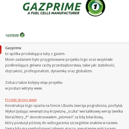
Gazprime
to spółka produkująca tuby z gazem.
Moim zadaniem było przygotowanie projektu logo oraz wizytówki
podkreślające główne cechy przedsiębiorstwa, takie jak: stabilność,
dojrzałość, profesjonalizm, dynamikę oraz globalizm.
Zobacz także kolejny etap projektu
w postaci witryny www.
Projekt strony www
Konstrukcja logo oparta na foncie Ubuntu (wersja pogrubiona, pochyła).
Wykorzystując wewnętrzną krzywiznę „oczka” wersalikowej wersji (wielka
litera) litery „P” skonstruowałem „płomień” za bilą bilardową,
który posłużył później do wzbogacenia szczegółów znaków w nazwie.
Sama bila ma symbolizować silnego gracza, nieustannie walczącego