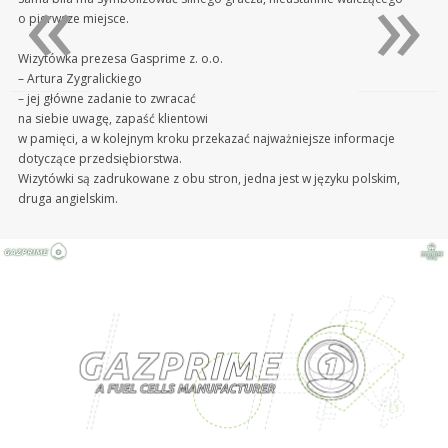
«
»
o pierwsze miejsce.
Wizytówka prezesa Gasprime z. o.o.
– Artura Zygralickiego
– jej główne zadanie to zwracać
na siebie uwagę, zapaść klientowi
w pamięci, a w kolejnym kroku przekazać najważniejsze informacje
dotyczące przedsiębiorstwa.
Wizytówki są zadrukowane z obu stron, jedna jest w języku polskim,
druga angielskim.