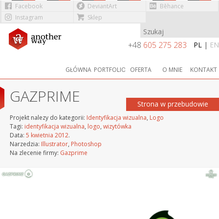
Facebook
DeviantArt
Bēhance
Instagram
Sklep
Przejdź do treści
+48
605 275 283
PL
|
EN
GŁÓWNA
PORTFOLIO
OFERTA
O MNIE
KONTAKT
GAZPRIME
Strona w przebudowie
Projekt nalezy do kategorii:
Identyfikacja wizualna
,
Logo
Tagi:
identyfikacja wizualna
,
logo
,
wizytówka
Data:
5 kwietnia 2012
.
Narzedzia:
Illustrator
,
Photoshop
Na zlecenie firmy:
Gazprime