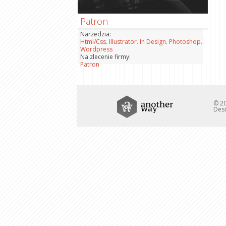
Patron
Narzedzia:
,
,
,
,
Html/Css
Illustrator
In Design
Photoshop
Wordpress
Na zlecenie firmy:
Patron
© 20
Desi