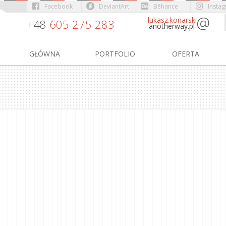
Facebook
DeviantArt
Bēhance
Insta
@
lukasz.konarski
+48
605 275 283
anotherway.pl
GŁÓWNA
PORTFOLIO
OFERTA