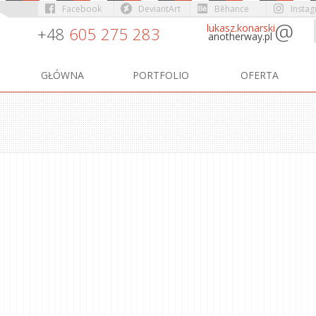
Facebook
DeviantArt
Bēhance
Insta
@
lukasz.konarski
+48
605 275 283
anotherway.pl
GŁÓWNA
PORTFOLIO
OFERTA