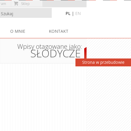
gram
Sklep
PL
|
EN
Przejdź do treści
O MNIE
KONTAKT
Wpisy otagowane jako:
SŁODYCZE
Strona w przebudowie