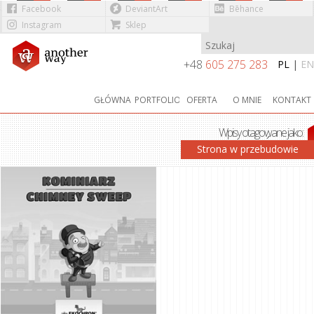
Facebook
DeviantArt
Bēhance
Instagram
Sklep
Przejdź do treści
+48
605 275 283
PL
|
EN
GŁÓWNA
PORTFOLIO
OFERTA
O MNIE
KONTAKT
Wpisy otagowane jako:
PLATFORMÓWKA
Strona w przebudowie