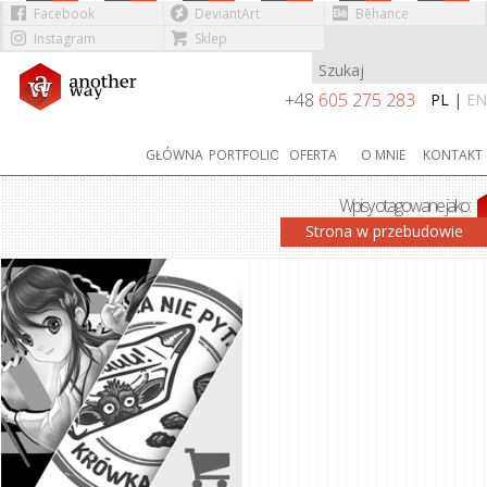
Facebook
DeviantArt
Bēhance
Instagram
Sklep
Przejdź do treści
+48
605 275 283
PL
|
EN
GŁÓWNA
PORTFOLIO
OFERTA
O MNIE
KONTAKT
Wpisy otagowane jako:
NADRUK
Strona w przebudowie