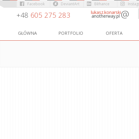
Facebook
DeviantArt
Bēhance
Insta
@
lukasz.konarski
+48
605 275 283
anotherway.pl
GŁÓWNA
PORTFOLIO
OFERTA