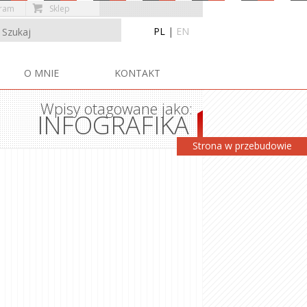
gram
Sklep
PL
|
EN
Przejdź do treści
O MNIE
KONTAKT
Wpisy otagowane jako:
INFOGRAFIKA
Strona w przebudowie