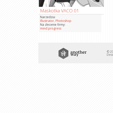
Maskotka VACO 01
Narzedzia:
,
Illustrator
Photoshop
Na zlecenie firmy:
mind progress
© 20
Desi