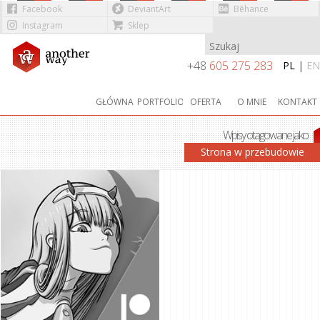
Facebook
DeviantArt
Bēhance
Instagram
Sklep
Przejdź do treści
+48
605 275 283
PL
|
EN
GŁÓWNA
PORTFOLIO
OFERTA
O MNIE
KONTAKT
Wpisy otagowane jako:
FRANXX
Strona w przebudowie